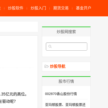
股
炒股软件
炒股入门
期货交易
基金开户
炒股网搜索
炒股导航
股市行情
002870香山股份行情
.35亿元的高位。
素在驱动呢？
亚玛顿股票、亚玛顿股票还