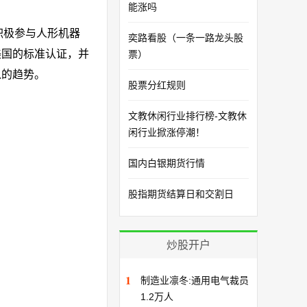
能涨吗
积极参与人形机器
奕路看股（一条一路龙头股
美国的标准认证，并
票）
入的趋势。
股票分红规则
文教休闲行业排行榜-文教休
闲行业掀涨停潮！
国内白银期货行情
股指期货结算日和交割日
炒股开户
1
制造业凛冬:通用电气裁员
1.2万人