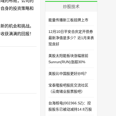
领域的布局；公司的
炒股技术
合自身的投资策略和
能量传播新三板挂牌上市
来新的机会和挑战。
12月10日平安合庆定开债券
，收获满满的回报！
最新净值是多少？近1月来表
现良好
美股太阳能板块涨幅居前
Sunrun(RUN)涨超30%
美股比中国股更好炒吗？
宝泰隆股吧股民交流社区
（云南锗业股票股吧）
台海核电(002366.SZ)：控
股股东已被动减持14.8万股