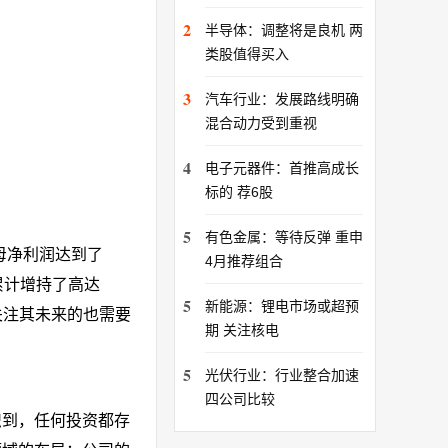
2
半导体：调整将是良机 两
类股值得买入
3
汽车行业：发展路线明确
混合动力受到重视
4
电子元器件：首推高成长
标的 荐6股
5
有色金属：等待反弹 重申
母净利润达到了
4月推荐组合
间累计增持了高达
5
新能源：锂电市场或超预
关注其未来的也需要
期 关注核电
5
光伏行业：行业整合加速
四公司比较
识到，任何投资都存