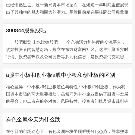
已经悄然过去。这一新兴资本市场层次，在短短一年时间里便展现
出了其独特的魅力和巨大的潜力。尽管目前精选层挂牌公司数量相
对较少，但每一家的质地都堪称出色，可谓是优中选优。从市场表
现来看...
300844股票股吧
一、股吧概览 山水比德股吧，一个充满活力和热度的交流平台，
犹如投资者的智慧灯塔，矗立在东方财富网社区。这里汇聚着实时
行情、投资者热议及公司公告等多元化信息，是投资者们交流思
想、分享观点、碰撞智慧的园地。多年来，山水比德股吧以其独特
的魅力，吸...
a股中小板和创业板a股中小板和创业板的区别
核心差异：中小板和创业板定位与特性 中小板和创业板，作为我
国资本市场的两大重要板块，虽然同为中小企业提供了融资与发展
的平台，但二者在服务对象、风险特性、投资者门槛及退市规则等
方面存在显著的核心差异。 定位不同：中小板主要聚焦于那些成
熟期、盈...
有色金属今天为什么跌
在今日的市场动态下，有色金属板块呈现鲜明分化态势，并非整体