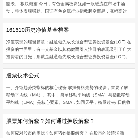
黯淡。 板块概览 今日，有色金属板块犹如一股暖流在市场中涌
动，整体表现强劲。国证有色金属行业指数腾空而起，涨幅高达
3.05%。在这一大背景下，众多龙头企业股价扶摇直上，成为市场
的耀眼明星。...
161610历史净值基金档案
净值表现的璀璨篇章：融通领先成长混合型证券投资基金(LOF) 在
投资的世界里，有一支基金以其稳健而引人注目的表现吸引了广大
投资者的目光，那就是融通领先成长混合型证券投资基金(LOF)。
让我们一同其背后的净值表现与投资魅力。 截至2025年11月28
日，该基金...
股票技术公式
一、介绍趋势类指标的核心秘密 掌握价格走势的秘诀，首要了解
移动平均线（MA）。其中，简单移动平均线（SMA）与指数移动
平均线（EMA）是核心要素。SMA，如同天平，衡量过去n日的收
盘价平均值；而EMA则如一条灵活的曲线，敏锐捕捉近期的价格变
动趋势。 再探神...
股票如何解套？如何通过换股解套？
如何应对股市的困扰？如何巧妙换股解套？ 在股市的波涛汹涌