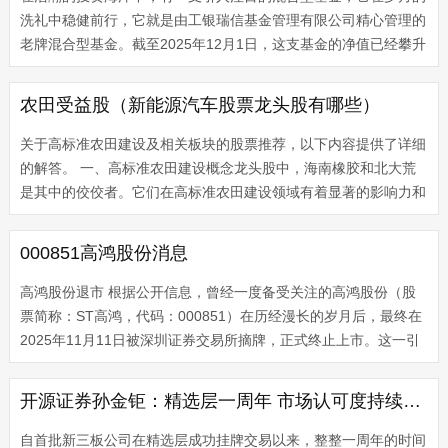
洗礼中稳健前行，它就是由工银瑞信基金管理有限公司精心管理的
老牌混合型基金。截至2025年12月1日，这支基金的净值已经攀升
至 0.3275 ，而其累计净值更是高达 5.4482 ，彰显出其在投资领
域的强大...
农田受益股（新能源汽车股票龙头股有哪些）
关于高标准农田建设及相关板块的股票推荐，以下内容提供了详细
的解答。 一、高标准农田建设概念龙头股中，海南橡胶和北大荒
是其中的佼佼者。它们在高标准农田建设领域有着显著的影响力和
市场份额。 二、农田水利建设方面，农平高科、岛和北大荒都是
涉及农田...
000851高鸿股份消息
高鸿股份退市 根据公开信息，曾经一度备受关注的高鸿股份（股
票简称：ST高鸿，代码：000851）在历经漫长的岁月后，最终在
2025年11月11日被深圳证券交易所摘牌，正式终止上市。这一引
起了市场的广泛关注，也让众多投资者深感痛心。接下来，我们将
这一的核心情...
开源证券孙金钜：精选层一周年 市场认可度持续提升 转板制度等改
自首批新三板公司在精选层成功挂牌交易以来，整整一周年的时间