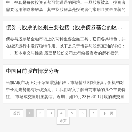
中，被套是每位投资者都可能遭遇的困境。一旦股票被套，投资者
需要运用策略来解套，其中换股解套是投资者们常用且效果显著的
方法。换股是一种主动性的解套策略，运用得当，可以降低投资成
本，增加解...
债券与股票的区别主要包括（股票债券基金的区别和联系）
债券与股票是金融市场上的两种重要金融工具，它们各具特色，并
在经济运行中发挥独特作用。以下是关于债券与股票区别的详细：
一、基本定义与性质 股票是股份公司发行给投资者的所有权凭
证，代表股东对公司的所有权。购买股票意味着成为公司股东，享
有相应的...
中国目前股市情况分析
当前A股市场正处于缩量震荡阶段，市场情绪相对谨慎，但机构对
中长期走势抱有乐观预期。让我们深入了解当前市场的几个主要特
征。 市场成交量明显萎缩。近期，如10月23日和11月底的成交量
数据显示，买卖双方均未采取大规模行动，市场呈现观望和平衡状
态。这表...
首页
1
2
3
4
5
6
7
下一页
末页