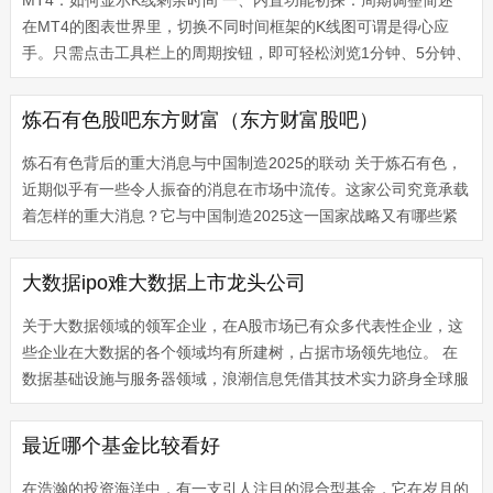
MT4：如何显示K线剩余时间 一、内置功能初探：周期调整简述
在MT4的图表世界里，切换不同时间框架的K线图可谓是得心应
手。只需点击工具栏上的周期按钮，即可轻松浏览1分钟、5分钟、
1小时或4小时等不同的时间维度。虽然这一功能并不直接显示倒计
时，但却是观...
炼石有色股吧东方财富（东方财富股吧）
炼石有色背后的重大消息与中国制造2025的联动 关于炼石有色，
近期似乎有一些令人振奋的消息在市场中流传。这家公司究竟承载
着怎样的重大消息？它与中国制造2025这一国家战略又有哪些紧
密的联系呢？让我们一同。 炼石有色，作为一支备受关注的股
票，其前景无...
大数据ipo难大数据上市龙头公司
关于大数据领域的领军企业，在A股市场已有众多代表性企业，这
些企业在大数据的各个领域均有所建树，占据市场领先地位。 在
数据基础设施与服务器领域，浪潮信息凭借其技术实力跻身全球服
务器市场前三，而中科曙光则是国产超算领域的龙头，参与到全国
超过80%的...
最近哪个基金比较看好
在浩瀚的投资海洋中，有一支引人注目的混合型基金，它在岁月的