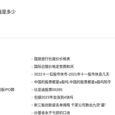
值是多少
国旅旅行社报价价格表
国际白银价格走势图和讯
2022十一后股市休市-2021年十一股市休息几天
中国的股票都是a股吗;中国的股票都是a股吗知乎
板IPO颇
比亚迪股票00285
包钢2023年会涨到4块吗
新三板创新层名单揭晓 千家公司数出九宗“最”
炒基金永不亏损的口诀