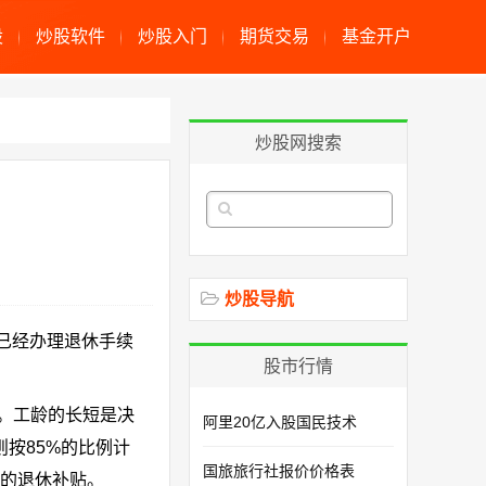
股
炒股软件
炒股入门
期货交易
基金开户
炒股网搜索
炒股导航
前已经办理退休手续
股市行情
。工龄的长短是决
阿里20亿入股国民技术
则按85%的比例计
国旅旅行社报价价格表
外的退休补贴。