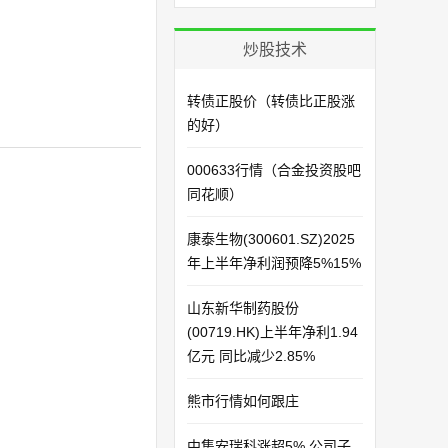
炒股技术
转债正股价（转债比正股涨
的好）
000633行情（合金投资股吧
同花顺）
康泰生物(300601.SZ)2025
年上半年净利润预降5%15%
山东新华制药股份
(00719.HK)上半年净利1.94
亿元 同比减少2.85%
熊市行情如何跟庄
中集安瑞科涨超5% 公司子