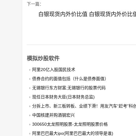
下一篇：
白银现货内外价比值 白银现货内外价比
模拟炒股软件
阿里20亿入股国民技术
债券合约的面值包括（什么是债券面值）
无锡银行东方财富;无锡银行的股票代码
现任日本财务大臣(日本财务总监)
分拆上市、新三板转板、业绩下滑！用友汽车“赶考”科创
中国核建并购酒钢宏兴
300650太龙照明股票-太龙照明股票价格
阿里巴巴最大ipo(阿里巴巴最大的领导是谁)