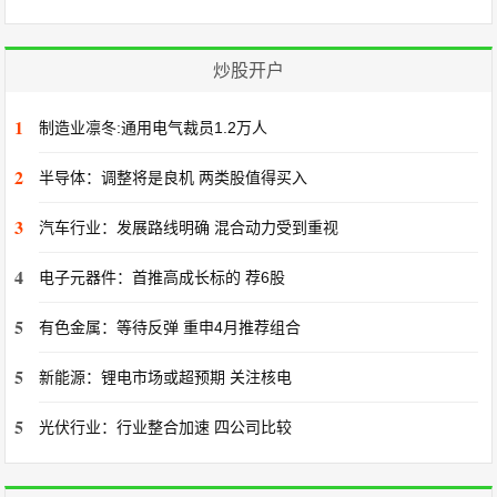
炒股开户
1
制造业凛冬:通用电气裁员1.2万人
2
半导体：调整将是良机 两类股值得买入
3
汽车行业：发展路线明确 混合动力受到重视
4
电子元器件：首推高成长标的 荐6股
5
有色金属：等待反弹 重申4月推荐组合
5
新能源：锂电市场或超预期 关注核电
5
光伏行业：行业整合加速 四公司比较