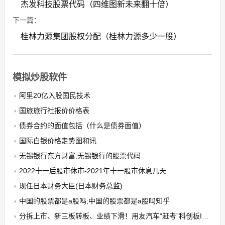
杰发科技股票代码（四维图新未来翻十倍）
下一篇：
桂林力源集团股权分配（桂林力源多少一股）
模拟炒股软件
阿里20亿入股国民技术
国旅旅行社报价价格表
债券合约的面值包括（什么是债券面值）
国际白银价格走势图和讯
无锡银行东方财富;无锡银行的股票代码
2022十一后股市休市-2021年十一股市休息几天
现任日本财务大臣(日本财务总监)
中国的股票都是a股吗;中国的股票都是a股吗知乎
分拆上市、新三板转板、业绩下滑！用友汽车“赶考”科创板IPO颇