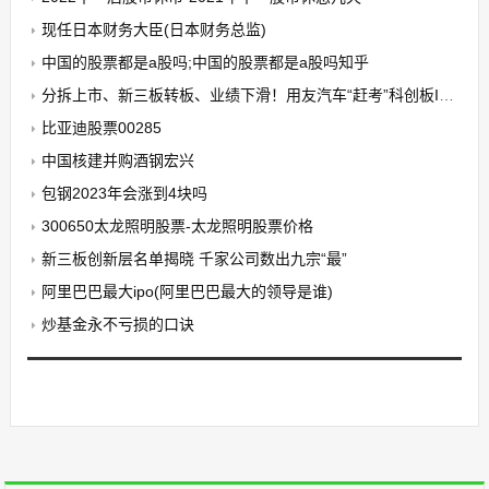
现任日本财务大臣(日本财务总监)
中国的股票都是a股吗;中国的股票都是a股吗知乎
分拆上市、新三板转板、业绩下滑！用友汽车“赶考”科创板IPO颇
比亚迪股票00285
中国核建并购酒钢宏兴
包钢2023年会涨到4块吗
300650太龙照明股票-太龙照明股票价格
新三板创新层名单揭晓 千家公司数出九宗“最”
阿里巴巴最大ipo(阿里巴巴最大的领导是谁)
炒基金永不亏损的口诀