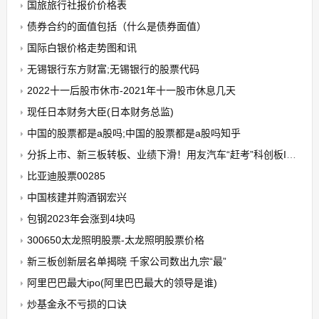
国旅旅行社报价价格表
债券合约的面值包括（什么是债券面值）
国际白银价格走势图和讯
无锡银行东方财富;无锡银行的股票代码
2022十一后股市休市-2021年十一股市休息几天
现任日本财务大臣(日本财务总监)
中国的股票都是a股吗;中国的股票都是a股吗知乎
分拆上市、新三板转板、业绩下滑！用友汽车“赶考”科创板IPO颇
比亚迪股票00285
中国核建并购酒钢宏兴
包钢2023年会涨到4块吗
300650太龙照明股票-太龙照明股票价格
新三板创新层名单揭晓 千家公司数出九宗“最”
阿里巴巴最大ipo(阿里巴巴最大的领导是谁)
炒基金永不亏损的口诀