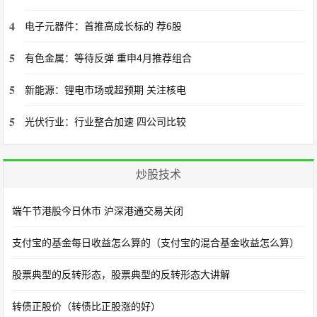
4
电子元器件：首推高成长标的 荐6股
5
有色金属：等待反弹 重申4月推荐组合
5
新能源：锂电市场或超预期 关注核电
5
光伏行业：行业整合加速 四公司比较
炒股技术
端午节港股今日休市 沪深港通交易关闭
支付宝的基金每日收益怎么算的（支付宝的混合基金收益怎么算）
股票典型的反转形态，股票典型的反转形态大讲解
转债正股价（转债比正股涨的好）