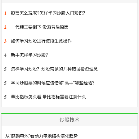
1
股票怎么玩呢?怎样学习炒股入门知识？
2
一代鞋王要倒下 没落背后原因
3
如何学习炒股进行波段生意操作
4
新手怎样学习炒股？
5
怎样学习炒股？炒股常见的几种错误投资理念
5
学习炒股票的时候应该借鉴“高手”哪些经验？
5
量比指标怎么看,量比指标需要注意什么
炒股技术
从“麒麟电池”看动力电池结构演化趋势