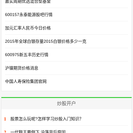
嘉实周期优选混合型基金
600157永泰能源股吧行情
加元汇率人民币今日价格
2015年全球白银存量2015白银价格多少一克
600975新五丰历史行情
沪镍期货价格消息
中国人寿保险集团官网
炒股开户
1
股票怎么玩呢?怎样学习炒股入门知识？
2
一代鞋王要倒下 没落背后原因