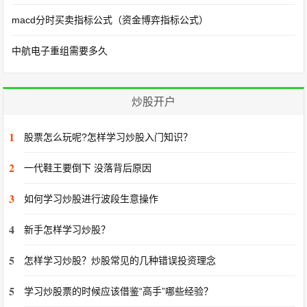
macd分时买卖指标公式（资金博弈指标公式）
中航电子重组需要多久
炒股开户
1
股票怎么玩呢?怎样学习炒股入门知识？
2
一代鞋王要倒下 没落背后原因
3
如何学习炒股进行波段生意操作
4
新手怎样学习炒股？
5
怎样学习炒股？炒股常见的几种错误投资理念
5
学习炒股票的时候应该借鉴“高手”哪些经验？