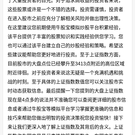
了大量投资者的目光。对于追求高收益的投资者来说，
这些股票或许是一个不错的选择。投资需谨慎，投资者
在进入股市之前应充分了解相关风险并做出理性决策。
在这里建议您前期使用牛股宝模拟炒股平台积累经验，
该平台提供了丰富的股票知识和实践经验供您学习。您
也可以通过该平台建立自己的炒股经验和策略。希望这
些建议能帮助您更好地进行投资。至于上证指数方面，
目前股市的大盘点位已经攀升至3413点附近的高位区域
附近徘徊。对于投资者来说这无疑是一个充满机遇和挑
战的时刻。至于具体的上证指数数值您可以关注股市实
时动态获取信息。最后提醒一下您提到的大盘上证指数
现在是4点多的说法并不准确您可以查阅更详细的股市信
息或者通过牛股宝等模拟平台学习掌握更准确的信息和
技巧来帮助您做出明智的投资决策祝您投资愉快！接下
来让我们更深入地了解上证指数及其背后的含义。上证