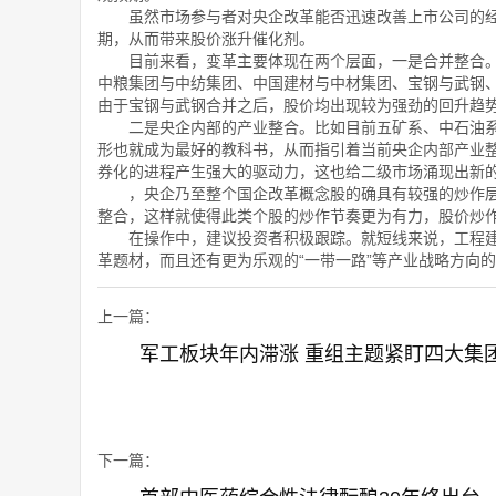
虽然市场参与者对央企改革能否迅速改善上市公司的经
期，从而带来股价涨升催化剂。
目前来看，变革主要体现在两个层面，一是合并整合。据
中粮集团与中纺集团、中国建材与中材集团、宝钢与武钢、
由于宝钢与武钢合并之后，股价均出现较为强劲的回升趋
二是央企内部的产业整合。比如目前五矿系、中石油系金
形也就成为最好的教科书，从而指引着当前央企内部产业
券化的进程产生强大的驱动力，这也给二级市场涌现出新
，央企乃至整个国企改革概念股的确具有较强的炒作层
整合，这样就使得此类个股的炒作节奏更为有力，股价炒作
在操作中，建议投资者积极跟踪。就短线来说，工程建
革题材，而且还有更为乐观的“一带一路”等产业战略方向的
上一篇：
军工板块年内滞涨 重组主题紧盯四大集
下一篇：