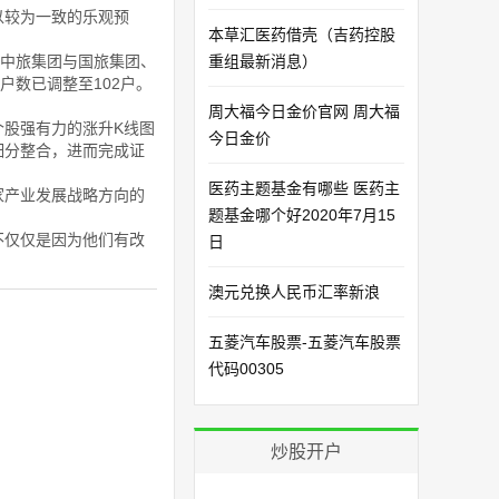
以较为一致的乐观预
本草汇医药借壳（吉药控股
中旅集团与国旅集团、
重组最新消息）
户数已调整至102户。
周大福今日金价官网 周大福
股强有力的涨升K线图
今日金价
细分整合，进而完成证
医药主题基金有哪些 医药主
家产业发展战略方向的
题基金哪个好2020年7月15
不仅仅是因为他们有改
日
澳元兑换人民币汇率新浪
五菱汽车股票-五菱汽车股票
代码00305
炒股开户