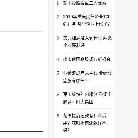
1
新手炒股看盘三大要素
2
2019年重庆民营企业100
强排名 哪些企业上榜了？
3
美元加息进入倒计时 两类
企业获利好
4
小市值国企股或有新机会
5
业绩浪成年末主线 业绩概
念股有哪些?
5
军工板块年内滞涨 重组主
题紧盯四大集团
5
花呗提前还款有什么后
果？花呗提前还款好不
好？