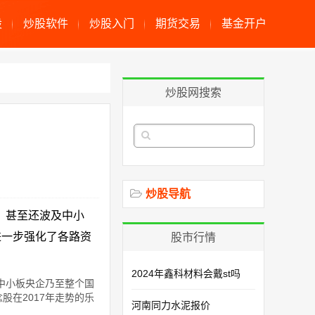
股
炒股软件
炒股入门
期货交易
基金开户
炒股网搜索
炒股导航
，甚至还波及中小
进一步强化了各路资
股市行情
2024年鑫科材料会戴st吗
中小板央企乃至整个国
在2017年走势的乐
河南同力水泥报价