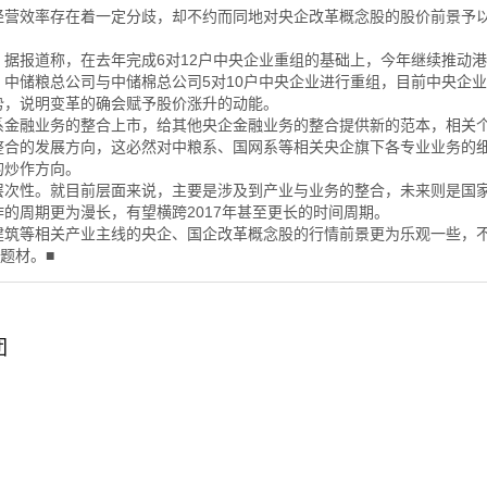
营效率存在着一定分歧，却不约而同地对央企改革概念股的股价前景予
报道称，在去年完成6对12户中央企业重组的基础上，今年继续推动港
中储粮总公司与中储棉总公司5对10户中央企业进行重组，目前中央企业
势，说明变革的确会赋予股价涨升的动能。
融业务的整合上市，给其他央企金融业务的整合提供新的范本，相关个
整合的发展方向，这必然对中粮系、国网系等相关央企旗下各专业业务的
的炒作方向。
次性。就目前层面来说，主要是涉及到产业与业务的整合，未来则是国
的周期更为漫长，有望横跨2017年甚至更长的时间周期。
筑等相关产业主线的央企、国企改革概念股的行情前景更为乐观一些，
题材。■
团