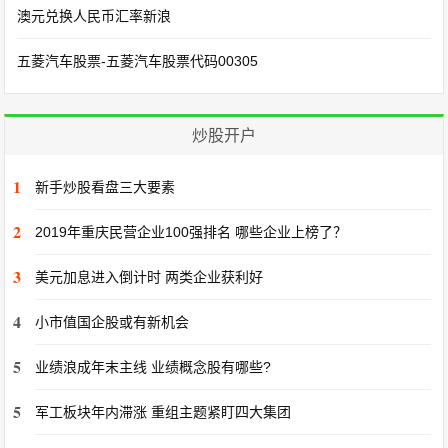
澳元兑换人民币汇率新浪
五菱汽车股票-五菱汽车股票代码00305
炒股开户
1
新手炒股看盘三大要素
2
2019年重庆民营企业100强排名 哪些企业上榜了？
3
美元加息进入倒计时 两类企业获利好
4
小市值国企股或有新机会
5
业绩浪成年末主线 业绩概念股有哪些?
5
军工板块年内滞涨 重组主题紧盯四大集团