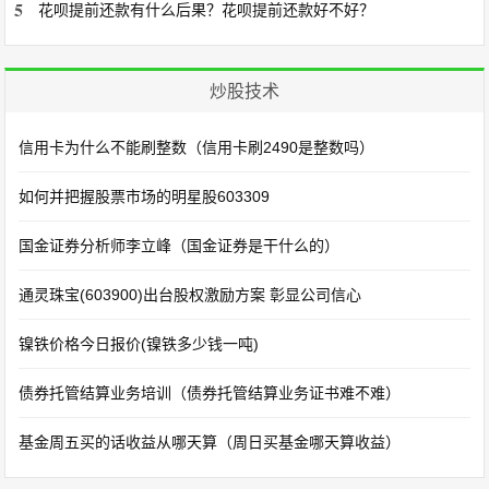
5
花呗提前还款有什么后果？花呗提前还款好不好？
炒股技术
信用卡为什么不能刷整数（信用卡刷2490是整数吗）
如何并把握股票市场的明星股603309
国金证券分析师李立峰（国金证券是干什么的）
通灵珠宝(603900)出台股权激励方案 彰显公司信心
镍铁价格今日报价(镍铁多少钱一吨)
债券托管结算业务培训（债券托管结算业务证书难不难）
基金周五买的话收益从哪天算（周日买基金哪天算收益）