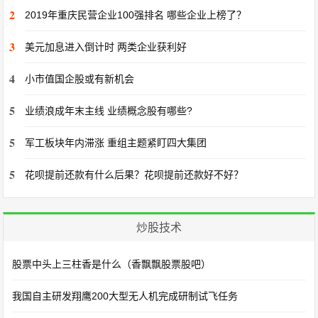
2
2019年重庆民营企业100强排名 哪些企业上榜了？
3
美元加息进入倒计时 两类企业获利好
4
小市值国企股或有新机会
5
业绩浪成年末主线 业绩概念股有哪些?
5
军工板块年内滞涨 重组主题紧盯四大集团
5
花呗提前还款有什么后果？花呗提前还款好不好？
炒股技术
股票中头上三柱香是什么（香飘飘股票股吧）
我国自主研发翔鹰200大型无人机完成研制试飞任务