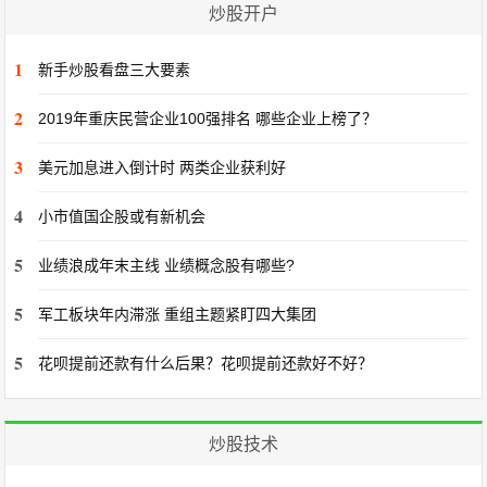
炒股开户
1
新手炒股看盘三大要素
2
2019年重庆民营企业100强排名 哪些企业上榜了？
3
美元加息进入倒计时 两类企业获利好
4
小市值国企股或有新机会
5
业绩浪成年末主线 业绩概念股有哪些?
5
军工板块年内滞涨 重组主题紧盯四大集团
5
花呗提前还款有什么后果？花呗提前还款好不好？
炒股技术