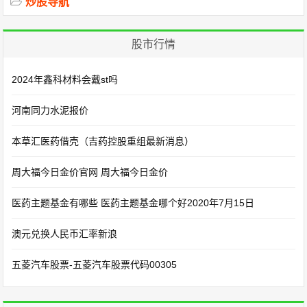
炒股导航
股市行情
2024年鑫科材料会戴st吗
河南同力水泥报价
本草汇医药借壳（吉药控股重组最新消息）
周大福今日金价官网 周大福今日金价
医药主题基金有哪些 医药主题基金哪个好2020年7月15日
澳元兑换人民币汇率新浪
五菱汽车股票-五菱汽车股票代码00305