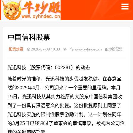
中国信科股票
配资炒股
2026-07-08 10:33
www.xyhndec.cn
炒股配资
光迅科技（股票代码：002281）的动态
随着时光的推移，光迅科技的步伐越发稳健。在春意盎
然的2025年4月，公司迎来了一个重要的里程碑。本月
15日，光迅科技从其实力雄厚的大股东中国信科集团收
到了一份具有深远意义的批复。这份批复原则上同意了
光迅科技实施的限制性股票激励计划。这一计划在同年
的3月25日已经通过了董事会的审慎审议，被视为公司治
理的关键策略部署。