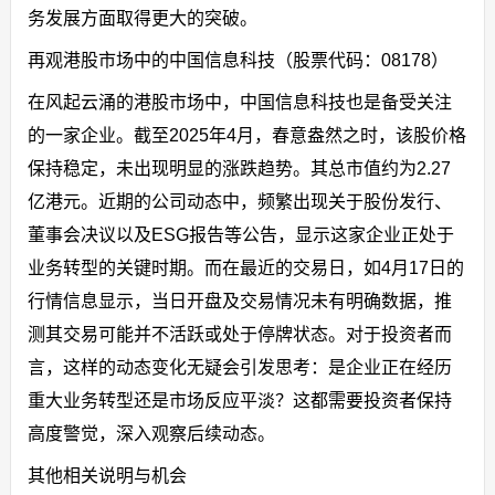
务发展方面取得更大的突破。
再观港股市场中的中国信息科技（股票代码：08178）
在风起云涌的港股市场中，中国信息科技也是备受关注
的一家企业。截至2025年4月，春意盎然之时，该股价格
保持稳定，未出现明显的涨跌趋势。其总市值约为2.27
亿港元。近期的公司动态中，频繁出现关于股份发行、
董事会决议以及ESG报告等公告，显示这家企业正处于
业务转型的关键时期。而在最近的交易日，如4月17日的
行情信息显示，当日开盘及交易情况未有明确数据，推
测其交易可能并不活跃或处于停牌状态。对于投资者而
言，这样的动态变化无疑会引发思考：是企业正在经历
重大业务转型还是市场反应平淡？这都需要投资者保持
高度警觉，深入观察后续动态。
其他相关说明与机会