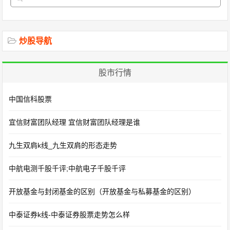
炒股导航
股市行情
中国信科股票
宜信财富团队经理 宜信财富团队经理是谁
九生双肩k线_九生双肩的形态走势
中航电测千股千评;中航电子千股千评
开放基金与封闭基金的区别（开放基金与私募基金的区别）
中泰证券k线-中泰证券股票走势怎么样