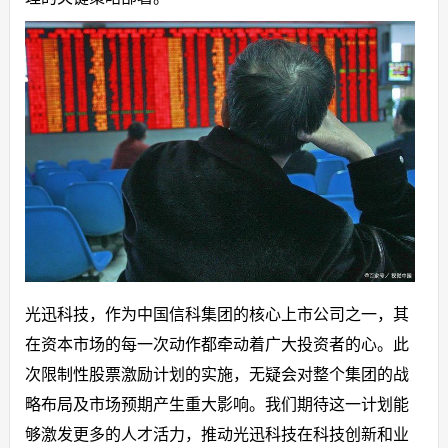
光迅科技，作为中国信科集团的核心上市公司之一，其
在资本市场的每一次动作都牵动着广大投资者的心。此
次限制性股票激励计划的实施，无疑会对整个集团的战
略布局及市场预期产生重大影响。我们期待这一计划能
够激发更多的人才活力，推动光迅科技在科技创新和业