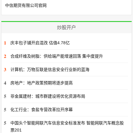
中信期货有限公司官网
炒股开户
1
庆丰包子铺开启混改 估值4.78亿
2
合成纤维及树脂：供给端产能增速回落 集中度提升
3
计算机：万物互联是信息安全行业新的蓝海
4
房地产：地产政策预期将逐步提高
5
非金属建材：城市群建设将优化资源布局
5
化工行业：食盐专营改革拉开序幕
5
中国头个智能网联汽车信息安全标准发布 智能网联汽车概念股
票201