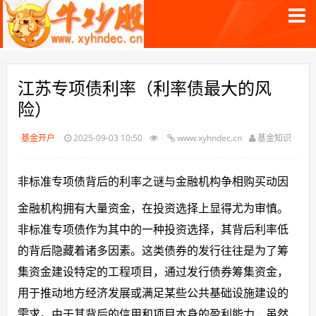
江苏专项债利率（利率债最大的风
险）
基金开户
2025-09-03 10:50
www.xyhndec.cn
基金知识
非标准专项债背后的利率之谜与金融机构争相购买动因
金融机构拥有大量资金，在投资选择上显得尤为审慎。
非标准专项债作为其中的一种投资选择，其背后利率低
的背后隐藏着诸多因素。这类债券的发行往往是为了筹
集资金建设特定的工程项目，通过发行债券筹集资金，
用于推动地方经济发展或满足某些公共基础设施建设的
需求。由于其背后的信用和项目本身的盈利能力，虽然