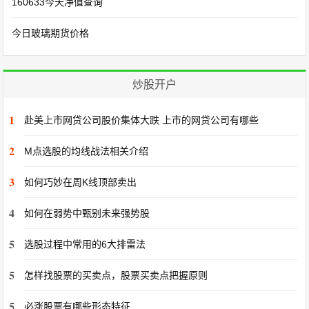
160633今天净值查询
今日玻璃期货价格
炒股开户
1
赴美上市网贷公司股价集体大跌 上市的网贷公司有哪些
2
M点选股的均线战法相关介绍
3
如何巧妙在周K线顶部卖出
4
如何在弱势中甄别未来强势股
5
选股过程中常用的6大排雷法
5
怎样找股票的买卖点，股票买卖点把握原则
5
必涨股票有哪些形态特征