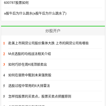
600787股票如何
a股午后为什么跳水(a股午后为什么跳水了)
炒股开户
1
赴美上市网贷公司股价集体大跌 上市的网贷公司有哪些
2
M点选股的均线战法相关介绍
3
如何巧妙在周K线顶部卖出
4
如何在弱势中甄别未来强势股
5
选股过程中常用的6大排雷法
5
怎样找股票的买卖点，股票买卖点把握原则