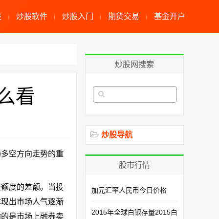
股
炒股软件
炒股入门
期货交易
基金开户
炒股网搜索
么看
炒股导航
场多空方向走势的重
股市行情
资额度的差额。当投
加元汇率人民币今日价格
体现出市场人气逐渐
2015年全球白银存量2015白
指的是市场上融券卖