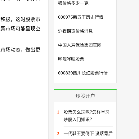
银价格多少一克
600975新五丰历史行情
绪积极，这时股票市
股票市场可能呈现空
沪镍期货价格消息
中国人寿保险集团官网
握市场动态，做出更
哗哩哗哩股票
600839四川长虹股票行情
炒股开户
1
股票怎么玩呢?怎样学习
炒股入门知识？
2
一代鞋王要倒下 没落背后