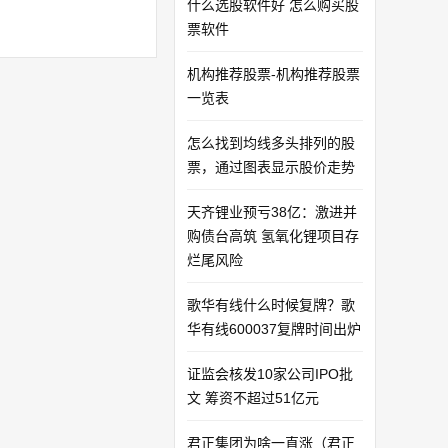
什么选股软件好 怎么购买股
票软件
机构推荐股票-机构推荐股票
一览表
怎么找到均线多头排列的股
票，通过图表显示股价走势
天齐锂业预亏38亿：激进并
购债台高筑 氢氧化锂项目存
烂尾风险
歌华有线什么时候复牌？歌
华有线600037复牌时间出炉
证监会核发10家公司IPO批
文 筹资不超过51亿元
君正集团为啥一直涨（君正