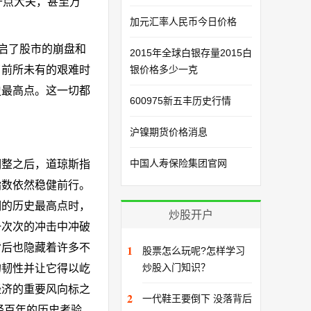
千点大关，甚至万
加元汇率人民币今日价格
启了股市的崩盘和
2015年全球白银存量2015白
了前所未有的艰难时
银价格多少一克
史最高点。这一切都
600975新五丰历史行情
沪镍期货价格消息
中国人寿保险集团官网
调整之后，道琼斯指
指数依然稳健前行。
期的历史最高点时，
炒股开户
一次次的冲击中冲破
背后也隐藏着许多不
1
股票怎么玩呢?怎样学习
炒股入门知识？
的韧性并让它得以屹
经济的重要风向标之
2
一代鞋王要倒下 没落背后
经百年的历史考验