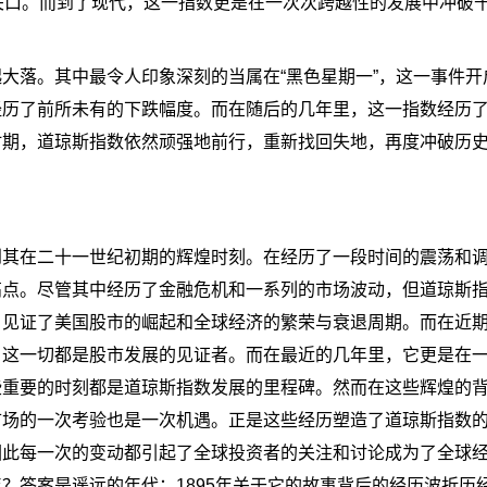
关口。而到了现代，这一指数更是在一次次跨越性的发展中冲破
大落。其中最令人印象深刻的当属在“黑色星期一”，这一事件开
经历了前所未有的下跌幅度。而在随后的几年里，这一指数经历
时期，道琼斯指数依然顽强地前行，重新找回失地，再度冲破历
到其在二十一世纪初期的辉煌时刻。在经历了一段时间的震荡和
高点。尽管其中经历了金融危机和一系列的市场波动，但道琼斯
，见证了美国股市的崛起和全球经济的繁荣与衰退周期。而在近
。这一切都是股市发展的见证者。而在最近的几年里，它更是在
些重要的时刻都是道琼斯指数发展的里程碑。然而在这些辉煌的
市场的一次考验也是一次机遇。正是这些经历塑造了道琼斯指数
因此每一次的变动都引起了全球投资者的关注和讨论成为了全球
？答案是遥远的年代：1895年关于它的故事背后的经历波折历