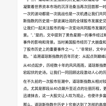
凝聚着世界资本市场的沉浮沧桑当再次回首那一
一次的波动都是一次挑战也是一次机遇让我们共
斯指数的历史是一部波澜壮阔的全球股市发展史
让我们一起关注股市的每一次变动共同股市发展的
景。", "是的，文中提到了黑色星期一的事件
事件的影响和背景。当时美国股市经历了大崩盘
了股市历史上的重要事件之一。", "非常好，
助。" 追溯道琼斯指数的百年历史：从起点到巅峰
从40点起步，历经数十年的风风雨雨，道琼斯指
宕起伏的史诗。让我们一同回顾这段激动人心的
在不久前的一次股市狂潮中，道琼斯指数从相对
点。尤其是那段从40点飙升至近点的壮丽历程，
迅速抹去，这一大股灾让人叹为观止，也使许多
那么，道琼斯指数在历史上究竟达到了怎样的高度