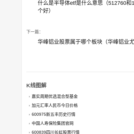
什么是半导体etf是什么意思（512760和1
个好）
下一篇：
华峰铝业股票属于哪个板块（华峰铝业
K线图解
嘉实周期优选混合型基金
加元汇率人民币今日价格
600975新五丰历史行情
中国人寿保险集团官网
600839四川长虹股票行情