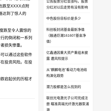
公告股票分红会涨吗，股票
跌至XXXX点附
分红对以后走势有没有影响
格达到了惊人的
中色股份目标价是多少
科创板封闭基金最新净值
一度跌至令人震惊的
（融通巨潮161607基金净
投行的倒闭和一系列
值）
资者损失惨重。
亿鑫通因重大资产重组未披
仍可以通过这些软件
露 遭风险提示
存在投资风险。在投
从“麒麟电池”看动力电池结
构演化趋势
种跌宕起伏的历程才
潜力股都是怎么找到的
联创光电激光子公司完成注
册 瞄准高端光纤激光器泵浦
源