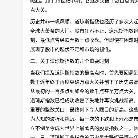
崛起。到了19世纪中期，它逐步突破了数百点的
点大关。
历史并非一帆风顺。道琼斯指数也经历了多次大起
全球大萧条的大门。股市狂泻不止，道琼斯指数
刻，最低点曾经跌至数十点收盘。但即使在困难
展现了股市的起伏不定和市场的韧性。
二、关于道琼斯指数的几个重要时刻
当我们提及道琼斯指数的最高点时，首先要回溯
数于近年终于再度突破万点大关并创下了历史最
从最初的一百多点到如今的数千点甚至万点大关
道琼斯指数已经成功收复了失地并再次挑战新高
重要的整数关口，最终创下令人瞩目的新高。这
为人知的波折和挑战。每一次的下跌和上涨都是
立不倒至今成为世界上最著名的股票指数之一。
一。三、道琼斯工业指数的历史最大跌幅是哪一年