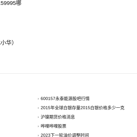
59995哪
尤小华）
600157永泰能源股吧行情
2015年全球白银存量2015白银价格多少一克
沪镍期货价格消息
哗哩哗哩股票
2023下一轮油价调整时间