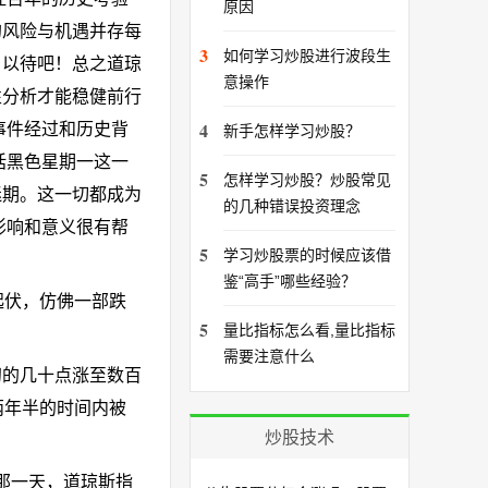
原因
的风险与机遇并存每
3
如何学习炒股进行波段生
目以待吧！总之道琼
意操作
性分析才能稳健前行
4
事件经过和历史背
新手怎样学习炒股？
括黑色星期一这一
5
怎样学习炒股？炒股常见
迷期。这一切都成为
的几种错误投资理念
影响和意义很有帮
5
学习炒股票的时候应该借
鉴“高手”哪些经验？
起伏，仿佛一部跌
5
量比指标怎么看,量比指标
需要注意什么
初的几十点涨至数百
两年半的时间内被
炒股技术
。
那一天，道琼斯指