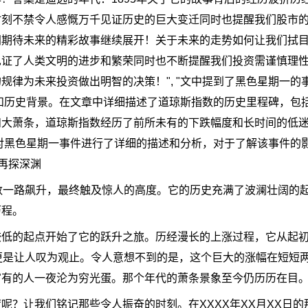
时刻不禁令人感慨万千见证历史的巨大变迁同时也提醒我们股市
同期待未来的精彩故事继续展开！关于未来的走势如何让我们拭
见证了人类文明的进步和繁荣同时也不断提醒我们投资需谨慎理
规律为未来投资做出明智的决策！", "文中提到了黑色星期一的
经过和历史背景。在文章中详细描述了道琼斯指数的历史里程碑，包
和大萧条，道琼斯指数经历了前所未有的下跌幅度和长时间的低
文中对黑色星期一事件进行了详细的描述和分析，对于了解该事件的
再探深渊
数一路飙升，最终触及惊人的高度。它的历史充满了波澜壮阔的
历程。
较低的起点开始了它的跃升之旅。历经漫长的上涨过程，它从起
更是让人叹为观止。令人意想不到的是，这个巨大的涨幅在短短
富有的人一夜沦为穷光蛋。那个年代的萧条景象至今仍历历在目
呢？让我们铭记那些令人振奋的时刻。在XXXX年XX月XX日的