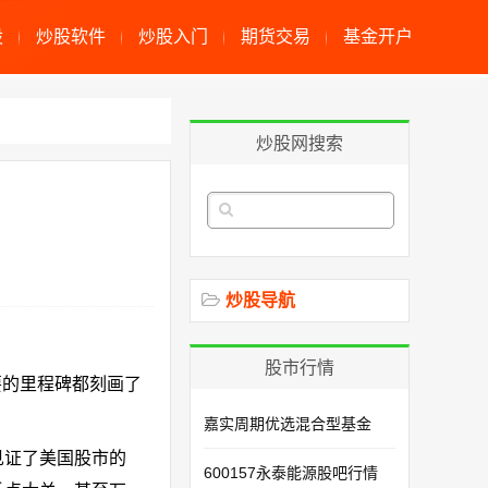
股
炒股软件
炒股入门
期货交易
基金开户
炒股网搜索
炒股导航
股市行情
要的里程碑都刻画了
嘉实周期优选混合型基金
见证了美国股市的
600157永泰能源股吧行情