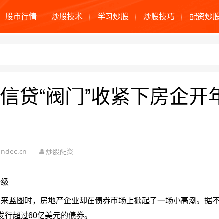
股市行情
炒股技术
学习炒股
炒股技巧
配资炒
信贷“阀门”收紧下房企开
ndec.cn
炒股配资
升级
未来蓝图时，房地产企业却在债券市场上掀起了一场小高潮。据
布发行超过60亿美元的债券。