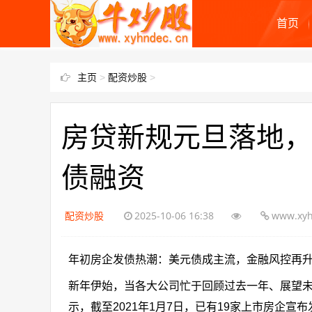
首页
主页
>
配资炒股
>
房贷新规元旦落地，
债融资
配资炒股
2025-10-06 16:38
www.xyh
年初房企发债热潮：美元债成主流，金融风控再
新年伊始，当各大公司忙于回顾过去一年、展望
示，截至2021年1月7日，已有19家上市房企宣