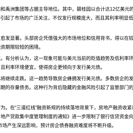
和禹洲集团等占据主导地位。其中，碧桂园以合计达12亿美元
更是引起了市场的广泛关注，不仅发行规模庞大，而且其利率明显
象愈发显著。头部房企凭借强大的市场地位和信用背书，得以在
融资期限较短的困境。
数。有分析认为，这一现象可能与美元当前的贬值趋势及低利率
，且利率环境便宜，使得房企更倾向于发行美元债。
元将继续走跌。这一趋势导致房企蜂拥发行美元债。多数房企的
到期的存量债务。这种行为背后隐藏的金融风险引起了监管部门
。
为。在“三道红线”融资新规的持续落地背景下，房地产融资收紧
房地产贷款集中度管理制度的通知》进一步限制了银行信贷资金
对市场产生深远影响，预计房企债券融资难度将不断升级。