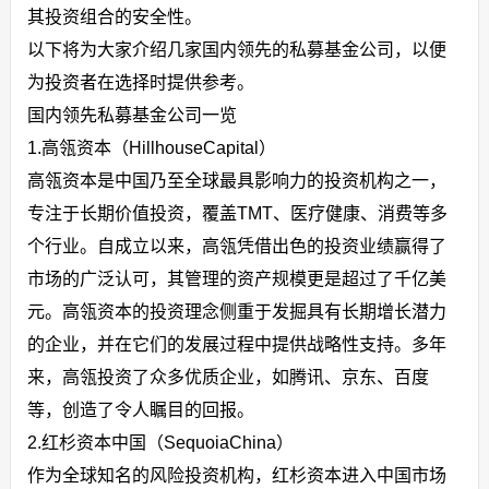
其投资组合的安全性。
以下将为大家介绍几家国内领先的私募基金公司，以便
为投资者在选择时提供参考。
国内领先私募基金公司一览
1.高瓴资本（HillhouseCapital）
高瓴资本是中国乃至全球最具影响力的投资机构之一，
专注于长期价值投资，覆盖TMT、医疗健康、消费等多
个行业。自成立以来，高瓴凭借出色的投资业绩赢得了
市场的广泛认可，其管理的资产规模更是超过了千亿美
元。高瓴资本的投资理念侧重于发掘具有长期增长潜力
的企业，并在它们的发展过程中提供战略性支持。多年
来，高瓴投资了众多优质企业，如腾讯、京东、百度
等，创造了令人瞩目的回报。
2.红杉资本中国（SequoiaChina）
作为全球知名的风险投资机构，红杉资本进入中国市场