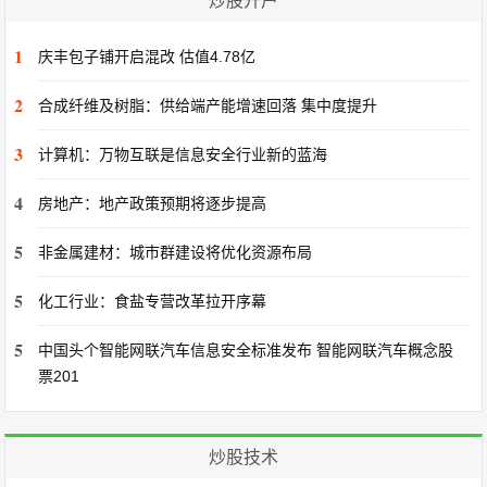
炒股开户
1
庆丰包子铺开启混改 估值4.78亿
2
合成纤维及树脂：供给端产能增速回落 集中度提升
3
计算机：万物互联是信息安全行业新的蓝海
4
房地产：地产政策预期将逐步提高
5
非金属建材：城市群建设将优化资源布局
5
化工行业：食盐专营改革拉开序幕
5
中国头个智能网联汽车信息安全标准发布 智能网联汽车概念股
票201
炒股技术