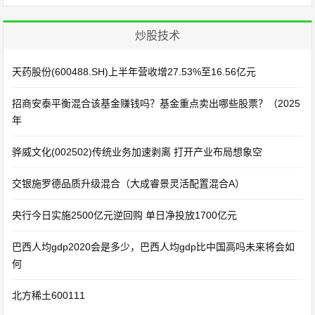
炒股技术
天药股份(600488.SH)上半年营收增27.53%至16.56亿元
招商安泰平衡混合该基金赚钱吗？基金重点卖出哪些股票？（2025
年
骅威文化(002502)传统业务加速剥离 打开产业布局想象空
交银施罗德品质升级混合（大成睿景灵活配置混合A）
央行今日实施2500亿元逆回购 单日净投放1700亿元
巴西人均gdp2020会是多少，巴西人均gdp比中国高吗未来将会如
何
北方稀土600111