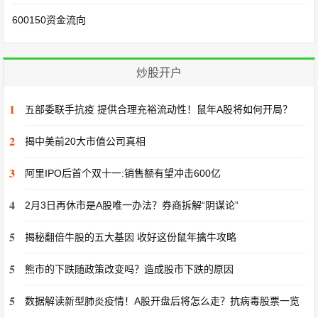
600150资金流向
炒股开户
1
五部委联手抗疫 提供合理充裕流动性！鼠年A股将如何开局？
2
揭中美前20大市值公司真相
3
阿里IPO后首个双十一:销售额有望冲击600亿
4
2月3日再休市是A股唯一办法？券商拆解“阴谋论”
5
揭秘翻倍牛股的五大基因 收好这份鼠年擒牛攻略
5
熊市的下跌随政策改变吗？造成股市下跌的原因
5
数据解读新型肺炎疫情！A股开盘后将怎么走？抗病毒股票一览