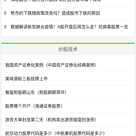
5
熊市的下跌随政策改变吗？造成股市下跌的原因
5
数据解读新型肺炎疫情！A股开盘后将怎么走？抗病毒股票一览
炒股技术
我国资产证券化案例（中国资产证券化经典案例）
美味源新三板挂牌上市
匍匐剪股颖山东（剪股颖颖草坪）
股票哪个开户（海通证券股票）
游资大单封涨第二天（机构卖出游资接盘封涨停）
航空动力股票代码是多少（中航重机股票代码是多少）