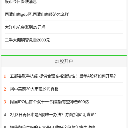
股市今日普跌消息
西藏山南gdp区;西藏山南经济怎么样
大洋电机会涨到29元吗
二手大棚钢管急卖2000元
炒股开户
1
五部委联手抗疫 提供合理充裕流动性！鼠年A股将如何开局？
2
揭中美前20大市值公司真相
3
阿里IPO后首个双十一:销售额有望冲击600亿
4
2月3日再休市是A股唯一办法？券商拆解“阴谋论”
5
揭秘翻倍牛股的五大基因 收好这份鼠年擒牛攻略