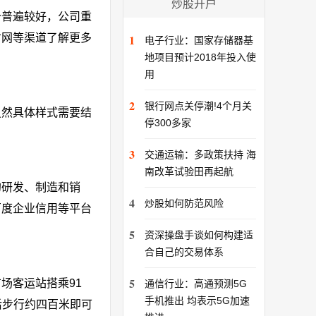
炒股开户
价普遍较好，公司重
才网等渠道了解更多
1
电子行业：国家存储器基
地项目预计2018年投入使
用
2
银行网点关停潮!4个月关
虽然具体样式需要结
停300多家
3
交通运输：多政策扶持 海
南改革试验田再起航
的研发、制造和销
4
炒股如何防范风险
百度企业信用等平台
5
资深操盘手谈如何构建适
合自己的交易体系
5
场客运站搭乘91
通信行业：高通预测5G
手机推出 均表示5G加速
后步行约四百米即可