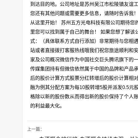
到达目的地。公司地址是苏州吴江市松陵镇友谊工业区五
您还有其他问题或需要更多信息，请随时告诉我！
从这里开始！ 苏州五方光电科技有限公司期待您
里您可以找到属于自己的舞台！ 如果您想了解该
式：（具体联系方式自行添加）非常期待与您相遇
站或者直接拨打客服热线哦我们祝您旅途顺利和安
家及公司概况微信作为中国社交巨头腾讯旗下的
传媒集团持有但微信依然属于中国的品牌和产品
后的股价计算方式股票分红转增后的股价计算相
融为例其分配方案为每10股转增5股并派发0.5元
格除以新的股份数从而得出新的股价保持了个人
的利益最大化。
上一篇：