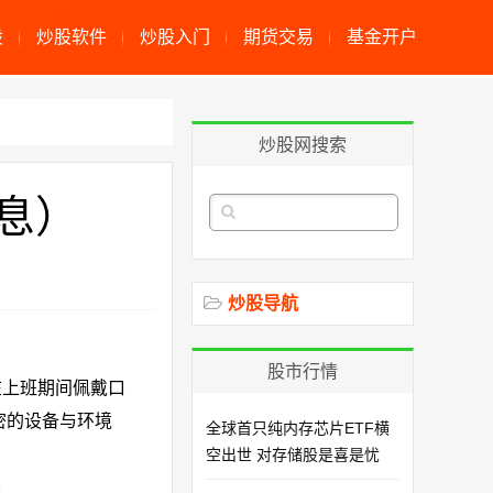
股
炒股软件
炒股入门
期货交易
基金开户
炒股网搜索
息）
炒股导航
股市行情
在上班期间佩戴口
密的设备与环境
全球首只纯内存芯片ETF横
空出世 对存储股是喜是忧