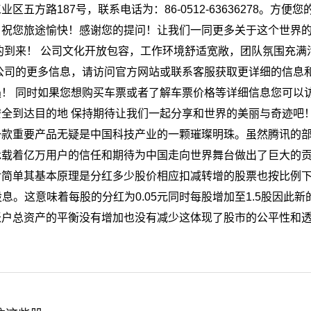
方路187号，联系电话为：86-0512-63636278。方便
祝您旅途愉快！感谢您的提问！让我们一同更多关于这个世界的
的到来！ 公司文化开放包容，工作环境舒适宽敞，团队氛围充满
公司的更多信息，请访问官方网站或联系客服获取更详细的信息和
！ 同时如果您想购买车票或者了解车票价格等详细信息您可以
全到达目的地 保持期待让我们一起分享和世界的美丽与奇迹吧！
一款重要产品无疑是中国科技产业的一颗璀璨明珠。虽然腾讯的
承载着亿万用户的信任和期待为中国走向世界舞台做出了巨大的
对简单其基本原理是分红多少股价相应扣减转增的股票也按比例
股息。这意味着每股的分红为0.05元同时每股增加至1.5股因此
账户总资产的平衡没有增加也没有减少这体现了股市的公平性和