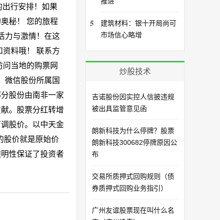
推进
您的出行安排！如果
奥秘！ 您的旅程
5
建筑材料：银十开局尚可
市场信心略增
活力与激情！在这
资料哦！ 联系方
访问当地的购票网
炒股技术
 微信股份所属国
部分股份由南非一家
吉诺股份因实控人信披违规
被出具监管意见函
贡献。股票分红转增
下调股价。以中天金
朗新科技为什么停牌？股票
新的股价就是原始价
朗新科技300682停牌原因公
透明性保证了投资者
布
交易所质押式回购规则（债
券质押式回购业务指引）
广州友谊股票现在叫什么名