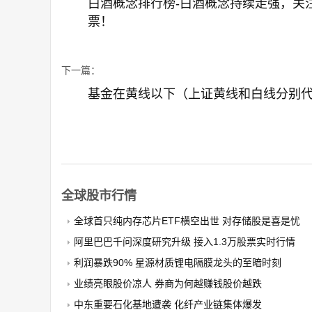
白酒概念排行榜-白酒概念持续走强，关
票！
下一篇：
基金在黄线以下（上证黄线和白线分别
全球股市行情
全球首只纯内存芯片ETF横空出世 对存储股是喜是忧
阿里巴巴千问深度研究升级 接入1.3万股票实时行情
利润暴跌90% 星源材质锂电隔膜龙头的至暗时刻
业绩亮眼股价凉人 券商为何越赚钱股价越跌
中东重要石化基地遭袭 化纤产业链集体爆发