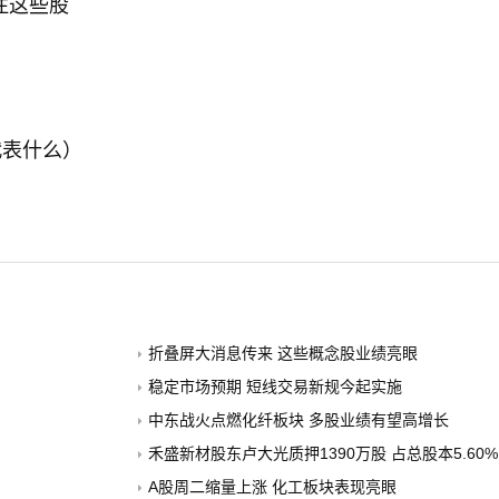
注这些股
代表什么）
折叠屏大消息传来 这些概念股业绩亮眼
稳定市场预期 短线交易新规今起实施
中东战火点燃化纤板块 多股业绩有望高增长
禾盛新材股东卢大光质押1390万股 占总股本5.60%
A股周二缩量上涨 化工板块表现亮眼