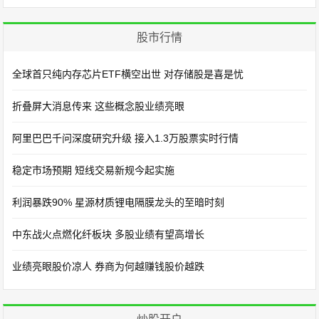
股市行情
全球首只纯内存芯片ETF横空出世 对存储股是喜是忧
折叠屏大消息传来 这些概念股业绩亮眼
阿里巴巴千问深度研究升级 接入1.3万股票实时行情
稳定市场预期 短线交易新规今起实施
利润暴跌90% 星源材质锂电隔膜龙头的至暗时刻
中东战火点燃化纤板块 多股业绩有望高增长
业绩亮眼股价凉人 券商为何越赚钱股价越跌