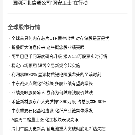
国网河北信通公司“网安卫士”在行动
全球股市行情
全球首只纯内存芯片ETF横空出世 对存储股是喜是忧
折叠屏大消息传来 这些概念股业绩亮眼
阿里巴巴千问深度研究升级 接入1.3万股票实时行情
稳定市场预期 短线交易新规今起实施
利润暴跌90% 星源材质锂电隔膜龙头的至暗时刻
中东战火点燃化纤板块 多股业绩有望高增长
业绩亮眼股价凉人 券商为何越赚钱股价越跌
禾盛新材股东卢大光质押1390万股 占总股本5.60%
中东重要石化基地遭袭 化纤产业链集体爆发
A股周二缩量上涨 化工板块表现亮眼
冷门牛股历史新高 钠电池重大突破彻底阻断热失控