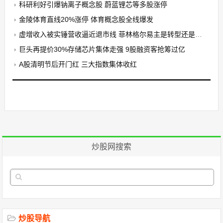
科研利好引爆钠离子概念股 蔚蓝锂芯等多股涨停
金陵体育直线20%涨停 体育概念股全线爆发
虚增收入被实锤营收逼近退市线 菲林格尔易主是转型还是金蝉脱壳
巨头再提价30%存储芯片集体走强 9股融资客抢筹过亿
A股清明节后开门红 三大指数集体收红
炒股网搜索
炒股导航