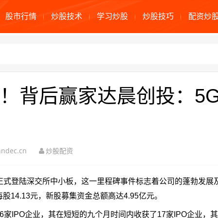
股市行情
炒股技术
学习炒股
炒股技巧
配资炒
！背后赢家达晨创投：5
ndec.cn
炒股配资
9日正式登陆深交所中小板，这一里程碑事件标志着公司的蓬勃发展
14.13元，新股募集资金总额高达4.95亿元。
6家IPO企业，其在短短的九个月时间内收获了17家IPO企业，