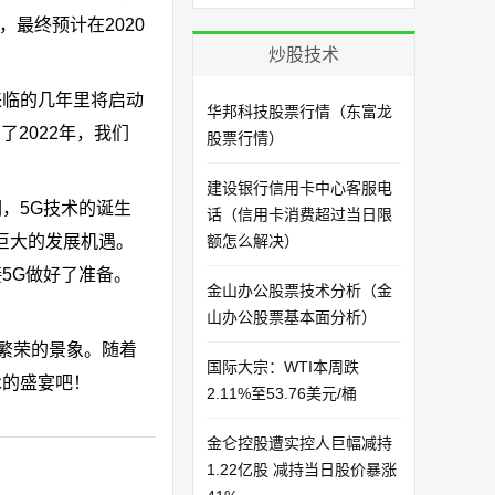
，最终预计在2020
炒股技术
来临的几年里将启动
华邦科技股票行情（东富龙
了2022年，我们
股票行情）
建设银行信用卡中心客服电
，5G技术的诞生
话（信用卡消费超过当日限
巨大的发展机遇。
额怎么解决）
5G做好了准备。
金山办公股票技术分析（金
山办公股票基本面分析）
繁荣的景象。随着
国际大宗：WTI本周跌
术的盛宴吧！
2.11%至53.76美元/桶
金仑控股遭实控人巨幅减持
1.22亿股 减持当日股价暴涨