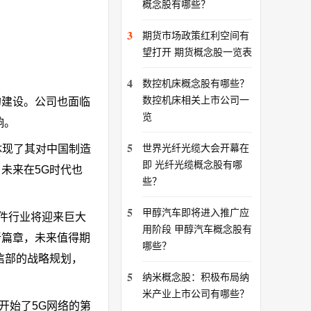
概念股有哪些？
3
期货市场政策红利空间有
望打开 期货概念股一览表
4
数控机床概念股有哪些？
数控机床相关上市公司一
的建设。公司也面临
览
响。
5
世界光纤光缆大会开幕在
体现了其对中国制造
即 光纤光缆概念股有哪
未来在5G时代也
些？
5
甲醇汽车即将进入推广应
件行业将迎来巨大
用阶段 甲醇汽车概念股有
新篇章，未来值得期
哪些？
信部的战略规划，
5
纳米概念股：积极布局纳
米产业上市公司有哪些？
便开始了5G网络的第