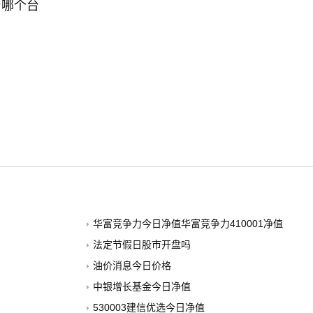
台哪个台
华富竞争力今日净值华富竞争力410001净值
法定节假日股市开盘吗
油价消息今日价格
中银增长基金今日净值
530003建信优选今日净值