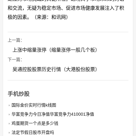
和交流，无疑为稳定市场、促进市场健康发展注入了积
极的因素。（来源：和讯网）
上一篇：
上涨中缩量涨停（缩量涨停一般几个板）
下一篇：
吴通控股股票历史行情（大港股份股票）
手机炒股
国际金价实时行情k线图
华富竞争力今日净值华富竞争力410001净值
鸡蛋期货一个点是多少钱
法定节假日股市开盘吗