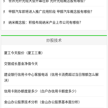
5
世界光纤光缆大会开幕在即 光纤光缆概念股有哪些？
5
甲醇汽车即将进入推广应用阶段 甲醇汽车概念股有哪些？
5
纳米概念股：积极布局纳米产业上市公司有哪些？
炒股技术
厦工今天股价（厦工三重）
交银成长基金净值今天
建设银行信用卡中心客服电话（信用卡消费超过当日限额怎么解
决）
信用卡刚办额度是多少（白户办信用卡额度多少）
金山办公股票技术分析（金山办公股票基本面分析）