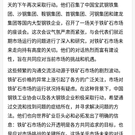
天的下午再次采取行动。他们召集了中国宝武钢铁集
团、沙钢集团、鞍钢集团、首钢集团、河钢集团和建龙
集团等国内大型钢铁企业，召开了一场关于铁矿石市场
的座谈会。这次会议气氛严肃而紧张，与会代表们就近
期市场运行的问题进行了深入和研究，对铁矿石市场未
来走向持有高度的关切。他们的对话热烈而富有建设
性，旨在共同应对当前市场的挑战和机遇。
这些频繁的沟通交流活动源于铁矿石市场的剧烈波动。
铁矿石价格的异常上涨引起了各方的广泛关注，市场对
铁矿石市场的运行状况持有疑虑。在这种背景下，中国
钢铁工业协会以及各大钢铁企业积极采取行动，希望通
过交流和找到问题的症结所在，并寻求解决问题的方
法。他们也向世界矿业巨头必和必拓发出了明确的信
息：铁矿石市场的公开透明是各方共同追求的目标，也
是应对市场挑战的关键所在。这场关乎市场未来的对话