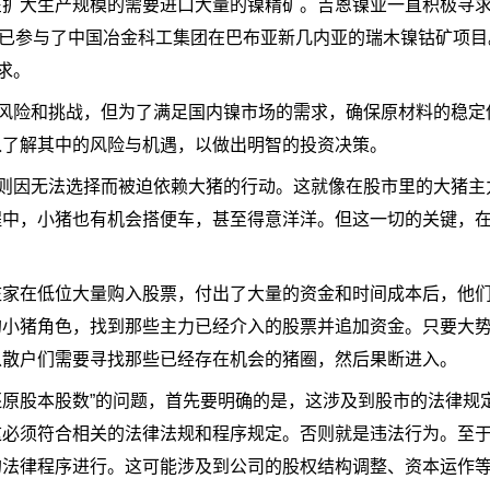
在扩大生产规模的需要进口大量的镍精矿。吉恩镍业一直积极寻
该公司已参与了中国冶金科工集团在巴布亚新几内亚的瑞木镍钴矿项
求。
些风险和挑战，但为了满足国内镍市场的需求，确保原材料的稳定
入了解其中的风险与机遇，以做出明智的投资决策。
猪则因无法选择而被迫依赖大猪的行动。这就像在股市里的大猪主
程中，小猪也有机会搭便车，甚至得意洋洋。但这一切的关键，
庄家在低位大量购入股票，付出了大量的资金和时间成本后，他
的小猪角色，找到那些主力已经介入的股票并追加资金。只要大
以散户们需要寻找那些已经存在机会的猪圈，然后果断进入。
何还原股本股数”的问题，首先要明确的是，这涉及到股市的法律规
这必须符合相关的法律法规和程序规定。否则就是违法行为。至
的法律程序进行。这可能涉及到公司的股权结构调整、资本运作