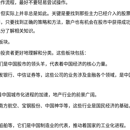
操作流程，最好不要轻易尝试操作。
，但实际上并非总是如此。关键是要找到那些主力已经介入的股
样，只要找到正确的策略和方法，散户也有机会在股市中获得成
充分了解相关知识。
板块。
助投资者更好地理解和分类。这些板块包括：
们是中国股市的领头羊，代表着中国经济的核心力量。
发银行、中信证券等，这些公司的业务涉及金融各个领域，是中
着中国城市化进程的加速，地产行业的前景广阔。
南方航空、宝钢股份、中国神华等，这些行业是国民经济的基础
船舶等，它们是中国制造业的代表，推动着国家的工业化进程。