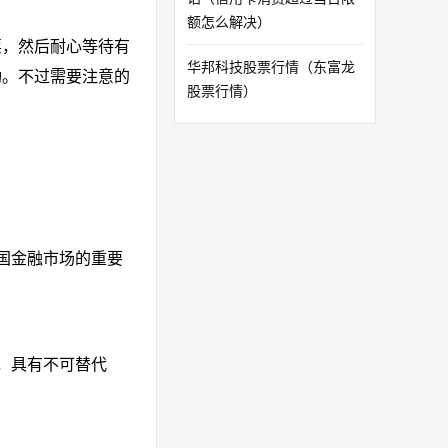
额怎么解决）
票，然后耐心等待有
华邦科技股票行情（东富龙
功。不过需要注意的
股票行情）
国金融市场的重要
，具有不可替代