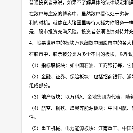
普通投资者来说，如果不了解具体的法律规定和
在散户与庄家的博弈中，虽然散户看似处于劣势
利的时机。就像在大猪圈里等待大猪为你服务一
是，股市投资充满风险，投资者必须谨慎对待并
4、股票世界中的板块万象细数中国股市中的各大
在股市中，股票被分类为多个不同的板块，以帮
（1）指标股板块：如中国石油、工商银行等，它
（2）金融、证券、保险板块：包括招商银行、浦
组成部分。
（3）地产板块：以万科A、金地集团为代表，随
（4）航空、钢铁、煤炭等能源板块：中国国航、
性。
（5）重工机械、电力能源板块：江南重工、中国