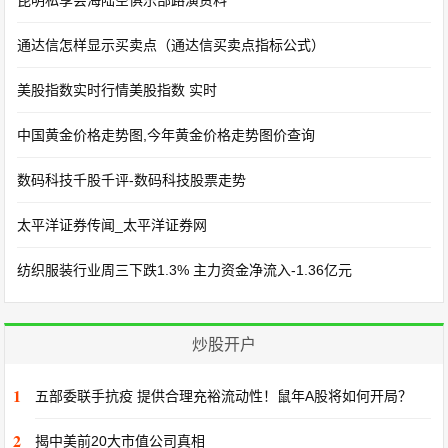
昆明私享会海陆空俱乐部路演资料
通达信怎样显示买卖点（通达信买卖点指标公式）
美股指数实时行情美股指数 实时
中国黄金价格走势图,今年黄金价格走势图价查询
数码科技千股千评-数码科技股票走势
太平洋证券传闻_太平洋证券网
纺织服装行业周三下跌1.3% 主力资金净流入-1.36亿元
炒股开户
1
五部委联手抗疫 提供合理充裕流动性！鼠年A股将如何开局？
2
揭中美前20大市值公司真相