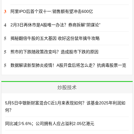
3
阿里IPO后首个双十一:销售额有望冲击600亿
4
2月3日再休市是A股唯一办法？券商拆解“阴谋论”
5
揭秘翻倍牛股的五大基因 收好这份鼠年擒牛攻略
5
熊市的下跌随政策改变吗？造成股市下跌的原因
5
数据解读新型肺炎疫情！A股开盘后将怎么走？抗病毒股票一览
炒股技术
5月5日中银新财富混合C近1月来表现如何？该基金2025年利润如
何？
同比减少5.6%；公司拥有人应占溢利2.05亿港元