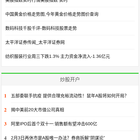
美股指数实时行情美股指数 实时
中国黄金价格走势图,今年黄金价格走势图价查询
数码科技千股千评-数码科技股票走势
太平洋证券传闻_太平洋证券网
纺织服装行业周三下跌1.3% 主力资金净流入-1.36亿元
炒股开户
1
五部委联手抗疫 提供合理充裕流动性！鼠年A股将如何开局？
2
揭中美前20大市值公司真相
3
阿里IPO后首个双十一:销售额有望冲击600亿
4
2月3日再休市是A股唯一办法？券商拆解“阴谋论”