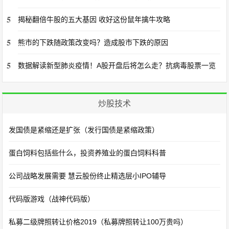
5
揭秘翻倍牛股的五大基因 收好这份鼠年擒牛攻略
5
熊市的下跌随政策改变吗？造成股市下跌的原因
5
数据解读新型肺炎疫情！A股开盘后将怎么走？抗病毒股票一览
炒股技术
发国债是紧缩还是扩张（发行国债是紧缩政策）
蛋白饲料包括些什么，投资养殖业的蛋白饲料科普
公司战略发展需要 慧云股份终止精选层小IPO辅导
代码版游戏（战神代码版）
私募二级牌照转让价格2019（私募牌照转让100万贵吗）