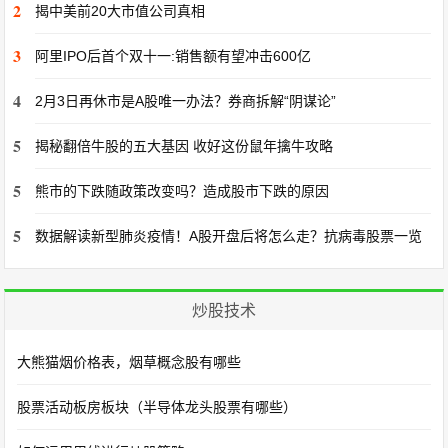
2
揭中美前20大市值公司真相
3
阿里IPO后首个双十一:销售额有望冲击600亿
4
2月3日再休市是A股唯一办法？券商拆解“阴谋论”
5
揭秘翻倍牛股的五大基因 收好这份鼠年擒牛攻略
5
熊市的下跌随政策改变吗？造成股市下跌的原因
5
数据解读新型肺炎疫情！A股开盘后将怎么走？抗病毒股票一览
炒股技术
大熊猫烟价格表，烟草概念股有哪些
股票活动板房板块（半导体龙头股票有哪些）