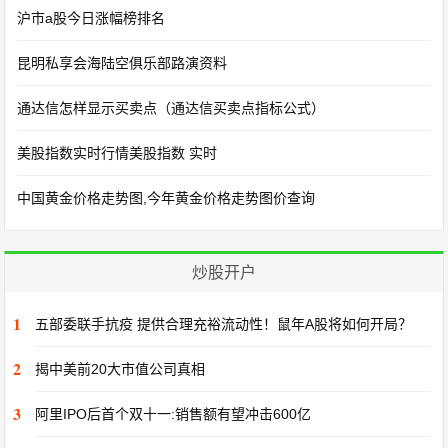
沪市a股今日涨幅榜排名
昆明私享会海陆空俱乐部路演资料
通达信怎样显示买卖点（通达信买卖点指标公式）
美股指数实时行情美股指数 实时
中国黄金价格走势图,今年黄金价格走势图价查询
炒股开户
1
五部委联手抗疫 提供合理充裕流动性！鼠年A股将如何开局？
2
揭中美前20大市值公司真相
3
阿里IPO后首个双十一:销售额有望冲击600亿