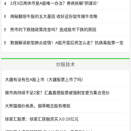
4
2月3日再休市是A股唯一办法？券商拆解“阴谋论”
5
揭秘翻倍牛股的五大基因 收好这份鼠年擒牛攻略
5
熊市的下跌随政策改变吗？造成股市下跌的原因
5
数据解读新型肺炎疫情！A股开盘后将怎么走？抗病毒股票一览
炒股技术
大疆有没有在A股上市（大疆股票上市了吗）
做市商持续不足2家？汇鑫嘉德股票被强制变更为集合竞价
大熊猫烟价格表，烟草概念股有哪些
徐家汇股票：徐家汇获融资买入0.15亿元