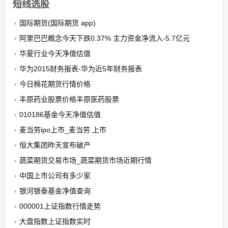
短线选股
国际期货(国际期货 app)
阿里巴巴概念今天下跌0.37% 主力资金净流入-5.7亿元
华夏行业今天净值估值
华为2015财务报表-华为近5年财务报表
今日棉花期货行情价格
丰原药业股票价格丰原医药股票
010186基金今天净值估值
麦当劳ipo上市_麦当劳 上市
恒大集团昨天宣布破产
蔬菜期货交易市场_蔬菜期货市场近期行情
中国上市公司有多少家
银河银泰基金净值查询
000001上证指数行情走势
大盘指数上证指数实时