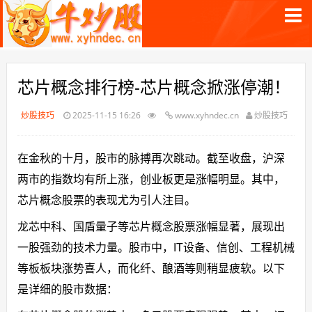
芯片概念排行榜-芯片概念掀涨停潮！
炒股技巧
2025-11-15 16:26
www.xyhndec.cn
炒股技巧
在金秋的十月，股市的脉搏再次跳动。截至收盘，沪深
两市的指数均有所上涨，创业板更是涨幅明显。其中，
芯片概念股票的表现尤为引人注目。
龙芯中科、国盾量子等芯片概念股票涨幅显著，展现出
一股强劲的技术力量。股市中，IT设备、信创、工程机械
等板板块涨势喜人，而化纤、酿酒等则稍显疲软。以下
是详细的股市数据：