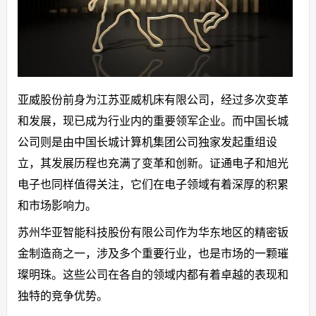
亚威股份前身为江苏亚威机床有限公司，经过多次变革
和发展，现已成为行业内的重要领军企业。而中国长城
公司则是由中国长城计算机集团公司独家发起重组设
立，其发展历程也充满了变革和创新。证通电子和旭光
电子也同样值得关注，它们在电子领域有着深厚的积累
和市场影响力。
苏州华亚智能科技股份有限公司作为华东地区的精密钣
金制造商之一，涉及多个重要行业，也是市场的一颗璀
璨明珠。这些公司在各自的领域内都有着卓越的表现和
独特的竞争优势。