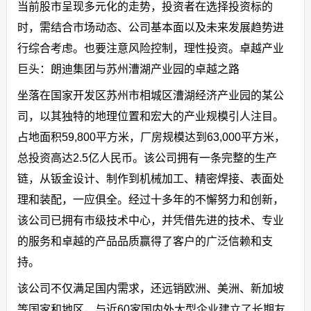
当前股市呈现多元化的走势，投资者在选择投资标的
时，需结合市场动态、公司基本面以及未来发展趋势进
行综合考虑。也要注意风险控制，理性投资。卓越产业
巨头：朗迪集团与苏州漕湖产业园的卓越之路
坐落在国家开发区苏州市相城区漕湖经济产业园的某公
司，以其独特的地理位置和宏大的产业规模引人注目。
占地面积59,800平方米，厂房规模达到63,000平方米，
总投资高达2.5亿人民币。该公司拥有一条完整的生产
链，从钣金设计、制作到机械加工、精密焊接、表面处
理和装配，一应俱全。经过十多年的不懈努力和创新，
该公司已拥有市级技术中心，并凭借先进的技术、专业
的服务和卓越的产品品质赢得了客户的广泛信赖和支
持。
该公司不仅满足国内需求，还远销欧洲、美洲、新加坡
等国家和地区，与近60家国内外大型企业建立了长期友