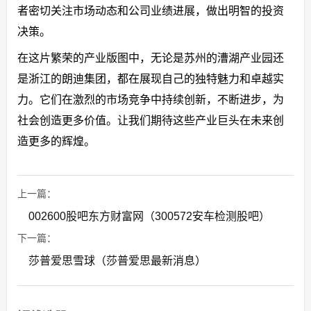
者密切关注市场动态和公司业绩进展，做出明智的投资
决策。
在这片繁荣的产业版图中，无论是苏州的漕湖产业园还
是浙江的朗迪集团，都在展现自己的独特魅力和卓越实
力。它们在激烈的市场竞争中持续创新，不断进步，为
社会创造更多价值。让我们期待这些产业巨头在未来创
造更多的辉煌。
上一篇：
002600股吧东方财富网（300572安车检测股吧）
下一篇：
莎普爱思雪球（莎普爱思最新消息）