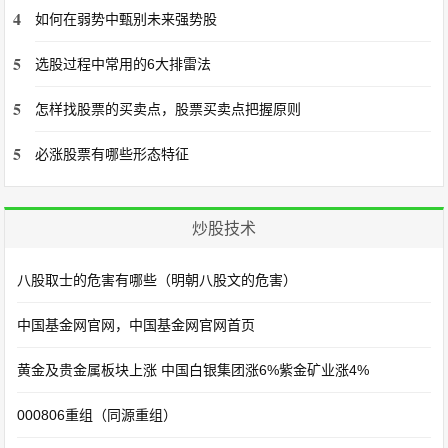
4
如何在弱势中甄别未来强势股
5
选股过程中常用的6大排雷法
5
怎样找股票的买卖点，股票买卖点把握原则
5
必涨股票有哪些形态特征
炒股技术
八股取士的危害有哪些（明朝八股文的危害）
中国基金网官网，中国基金网官网首页
黄金及贵金属板块上涨 中国白银集团涨6%紫金矿业涨4%
000806重组（同源重组）