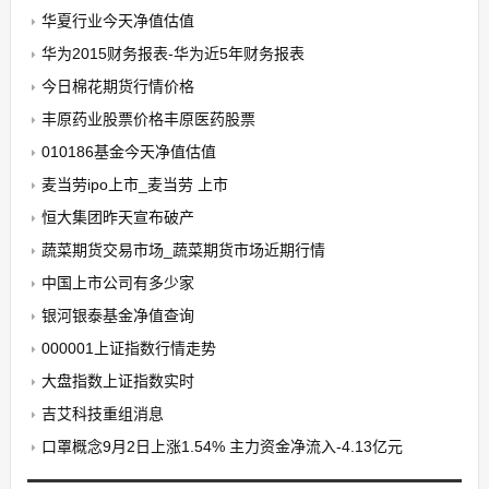
华夏行业今天净值估值
华为2015财务报表-华为近5年财务报表
今日棉花期货行情价格
丰原药业股票价格丰原医药股票
010186基金今天净值估值
麦当劳ipo上市_麦当劳 上市
恒大集团昨天宣布破产
蔬菜期货交易市场_蔬菜期货市场近期行情
中国上市公司有多少家
银河银泰基金净值查询
000001上证指数行情走势
大盘指数上证指数实时
吉艾科技重组消息
口罩概念9月2日上涨1.54% 主力资金净流入-4.13亿元