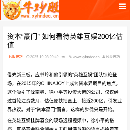
资本“豪门” 如何看待英雄互娱200亿估
值
炒股技巧
2025-10-03 09:49
www.xyhndec.cn
炒股技巧
借壳新三板，应书岭和他引领的“英雄互娱”团队惊艳登
场，在2015年的CHINAJOY上成为资本界瞩目的焦点。
这个吸引了沈南鹏、徐小平等投资大佬的公司，仅仅经
过首轮注资数月，估值便扶摇直上，接近200亿，引发业
界热议。对于“资本豪门”而言，这样的步伐只是开始。
在英雄互娱挂牌酒会的现场远程视频中，徐小平的搭
档、真格基金联合创始人王强用诗意般的语言描绘着英