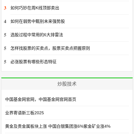
3
如何巧妙在周K线顶部卖出
4
如何在弱势中甄别未来强势股
5
选股过程中常用的6大排雷法
5
怎样找股票的买卖点，股票买卖点把握原则
5
必涨股票有哪些形态特征
炒股技术
中国基金网官网，中国基金网官网首页
业界寄语新三板2025
黄金及贵金属板块上涨 中国白银集团涨6%紫金矿业涨4%