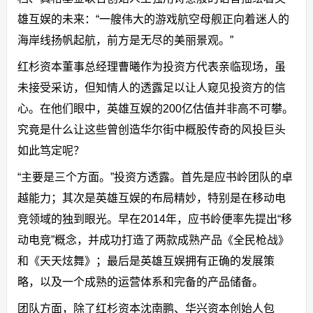
雄互娱的未来：“一艘伟大的游戏航空母舰正向着迷人的
海岸线扬帆起航，前方是无尽的美丽景观。”
红杉资本董事总经理曹曦作为投资方代表亲临现场，虽
未接受采访，但知情人的透露足以让人窥见投资方的信
心。在他们眼中，英雄互娱的200亿估值并非高不可攀。
究竟是什么让这些曾创造华尔街中概股传奇的风投巨头
如此笃定呢？
“主要是三个方面。”投资方透露。首先是应书岭团队的卓
越能力；其次是英雄互娱的布局精妙，特别是在移动电
竞领域的独到眼光。早在2014年，应书岭便率先提出“移
动电竞”概念，并成功打造了两款成熟产品《全民枪战》
和《天天炫舞》；最后是英雄互娱拥有正确的发展策
略，以及一个成熟的运营体系和完备的产品储备。
团队方面，除了红杉资本沈南鹏、华兴资本创始人包