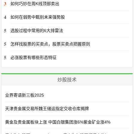
3
如何巧妙在周K线顶部卖出
4
如何在弱势中甄别未来强势股
5
选股过程中常用的6大排雷法
5
怎样找股票的买卖点，股票买卖点把握原则
5
必涨股票有哪些形态特征
炒股技术
业界寄语新三板2025
天津贵金属交易所魏王储运指定交收仓库揭牌
黄金及贵金属板块上涨 中国白银集团涨6%紫金矿业涨4%