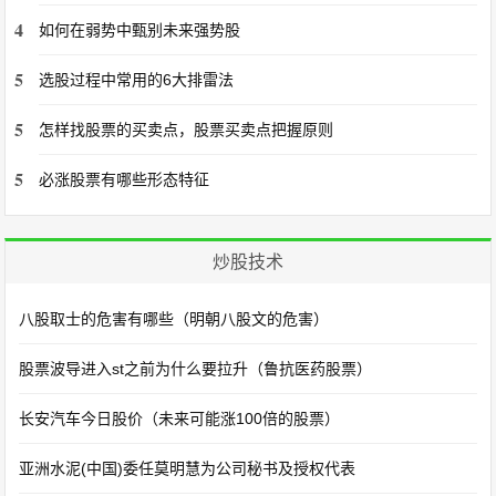
4
如何在弱势中甄别未来强势股
5
选股过程中常用的6大排雷法
5
怎样找股票的买卖点，股票买卖点把握原则
5
必涨股票有哪些形态特征
炒股技术
八股取士的危害有哪些（明朝八股文的危害）
股票波导进入st之前为什么要拉升（鲁抗医药股票）
长安汽车今日股价（未来可能涨100倍的股票）
亚洲水泥(中国)委任莫明慧为公司秘书及授权代表