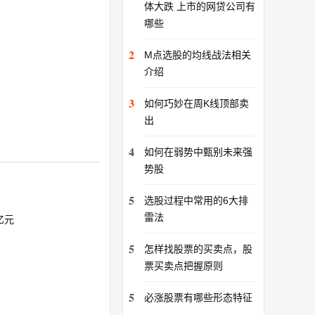
体大跌 上市的网贷公司有
哪些
2
M点选股的均线战法相关
介绍
3
如何巧妙在周K线顶部卖
出
4
如何在弱势中甄别未来强
势股
5
选股过程中常用的6大排
雷法
亿元
5
怎样找股票的买卖点，股
票买卖点把握原则
5
必涨股票有哪些形态特征