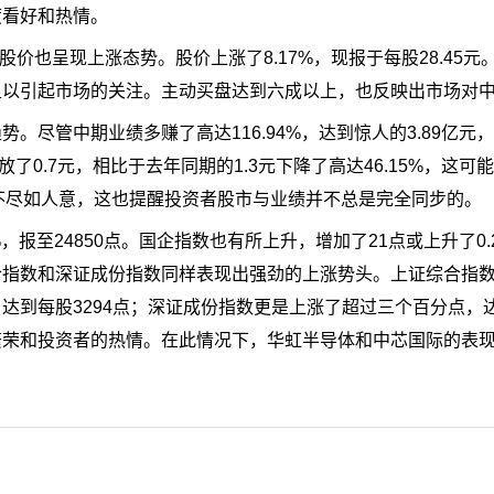
度看好和热情。
股价也呈现上涨态势。股价上涨了8.17%，现报于每股28.45
足以引起市场的关注。主动买盘达到六成以上，也反映出市场对
势。尽管中期业绩多赚了高达116.94%，达到惊人的3.89亿元
发放了0.7元，相比于去年同期的1.3元下降了高达46.15%，这
不尽如人意，这也提醒投资者股市与业绩并不总是完全同步的。
，报至24850点。国企指数也有所上升，增加了21点或上升了0.
合指数和深证成份指数同样表现出强劲的上涨势头。上证综合指
达到每股3294点；深证成份指数更是上涨了超过三个百分点，
繁荣和投资者的热情。在此情况下，华虹半导体和中芯国际的表