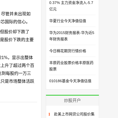
0.37% 主力资金净流入-5.7
亿元
元。尽管并未出现如
华夏行业今天净值估值
中芯国际的信心。
，但股价却下跌了
华为2015财务报表-华为近5
年财务报表
可能是股价下跌的主要
今日棉花期货行情价格
21%，显示出整体
丰原药业股票价格丰原医药
数上升了超过两个百
股票
达到每股约一万三
010186基金今天净值估值
现只是市场整体活跃
炒股开户
1
赴美上市网贷公司股价集